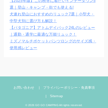
【2025年版】この秋冬に着たいインナーダウン5
選｜登山・キャンプ・街でも使える!
犬連れ登山におすすめのリュック7選｜小型犬・
中型犬別に選び方も解説！
【パタゴニア】アトムデイパック24Lのレビュー
｜通勤・通学に最適な万能リュック！
ミズノマルチポケットパンツロングのサイズ感・
使用感レビュー
お問い合わせ
プライバシーポリシー・免責事項
Sitemap
© 2026 GO GO CAMPING All rights reserved.