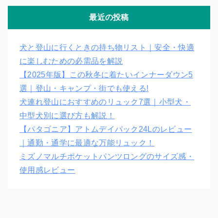
最近の投稿
犬と登山に行くときの持ち物リスト｜安全・快適
に楽しむための必需品を解説
【2025年版】この秋冬に着たいインナーダウン5
選｜登山・キャンプ・街でも使える!
犬連れ登山におすすめのリュック7選｜小型犬・
中型犬別に選び方も解説！
【パタゴニア】アトムデイパック24Lのレビュー
｜通勤・通学に最適な万能リュック！
ミズノマルチポケットパンツロングのサイズ感・
使用感レビュー